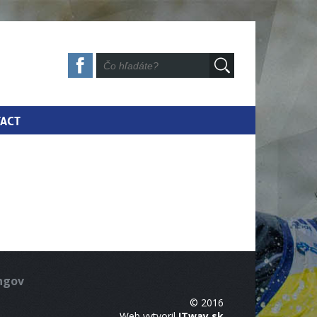
ACT
ingov
© 2016
Web vytvoril
ITway.sk