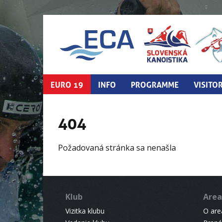
EURO 19
INFO
PROGRAMME
VISITO
404
Požadovaná stránka sa nenašla
Klub
Area
Vizitka klubu
O areá