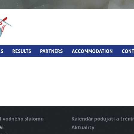
RS
RESULTS
PARTNERS
ACCOMMODATION
CONT
l vodného slalomu
Kalendár podujatí a trén
Aktuality
li