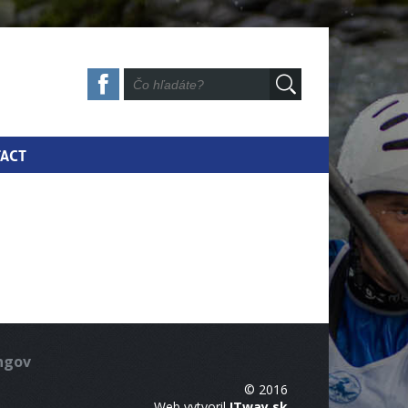
ACT
ingov
© 2016
Web vytvoril
ITway.sk