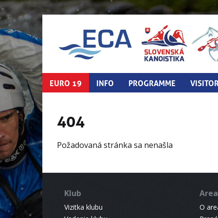
EURO 19
INFO
PROGRAMME
VISITO
404
Požadovaná stránka sa nenašla
Klub
Area
Vizitka klubu
O areá