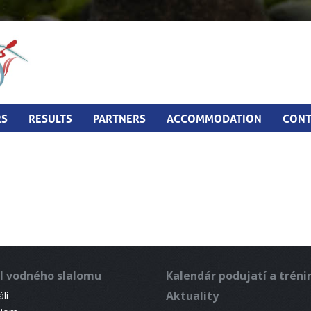
RS
RESULTS
PARTNERS
ACCOMMODATION
CONT
l vodného slalomu
Kalendár podujatí a trén
Aktuality
li