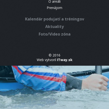
O areáli
Prenájom
Kalendár podujatí a tréningov
Aktuality
Foto/Video zóna
© 2016
Web vytvoril
ITway.sk