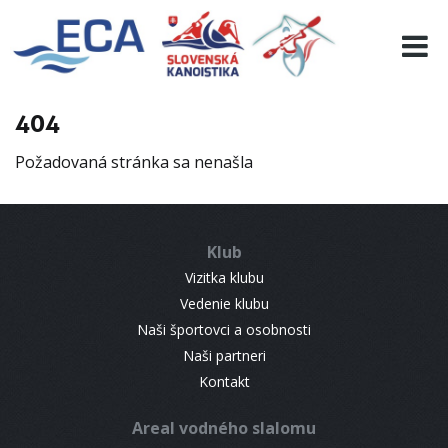
EURO 19
INFO
PROGRAMME
404
VISITORS
Požadovaná stránka sa nenašla
RESULTS
PARTNERS
ACCOMMODATION
Klub
CONTACT
Vizitka klubu
Vedenie klubu
Naši športovci a osobnosti
Naši partneri
Kontakt
Areal vodného slalomu