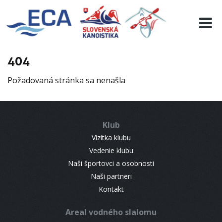
EURO 19
INFO
PROGRAMME
404
VISITORS
Požadovaná stránka sa nenašla
RESULTS
PARTNERS
ACCOMMODATION
Klub
CONTACT
Vizitka klubu
Vedenie klubu
Naši športovci a osobnosti
Naši partneri
Kontakt
Areal vodného slalomu