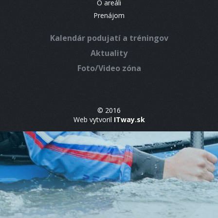
O areáli
Prenájom
Kalendár podujatí a tréningov
Aktuality
Foto/Video zóna
© 2016
Web vytvoril
ITway.sk