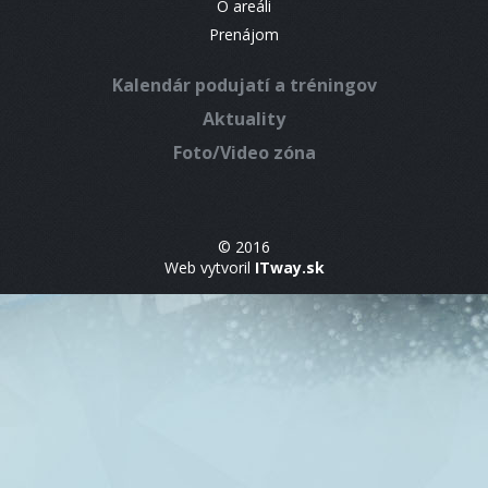
O areáli
Prenájom
Kalendár podujatí a tréningov
Aktuality
Foto/Video zóna
© 2016
Web vytvoril
ITway.sk