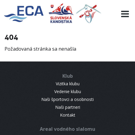
EURO 19
INFO
PROGRAMME
404
VISITORS
Požadovaná stránka sa nenašla
RESULTS
PARTNERS
ACCOMMODATION
Klub
CONTACT
Vizitka klubu
Vedenie klubu
Naši športovci a osobnosti
Naši partneri
Kontakt
Areal vodného slalomu