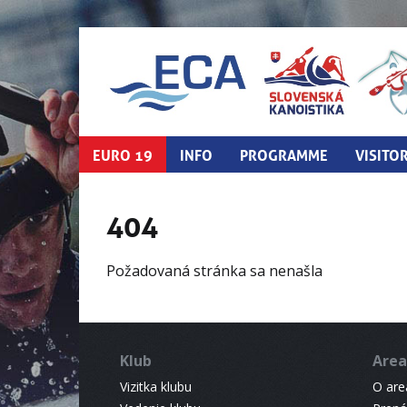
EURO 19
INFO
PROGRAMME
VISITO
404
Požadovaná stránka sa nenašla
Klub
Area
Vizitka klubu
O areá