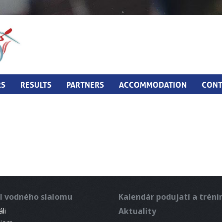
RS
RESULTS
PARTNERS
ACCOMMODATION
CONT
l vodného slalomu
Kalendár podujatí a trén
Aktuality
li