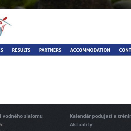
RS
RESULTS
PARTNERS
ACCOMMODATION
CONT
l vodného slalomu
Kalendár podujatí a trén
Aktuality
li