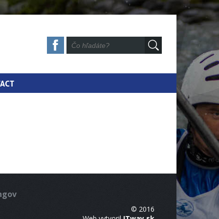
ACT
ingov
© 2016
Web vytvoril
ITway.sk