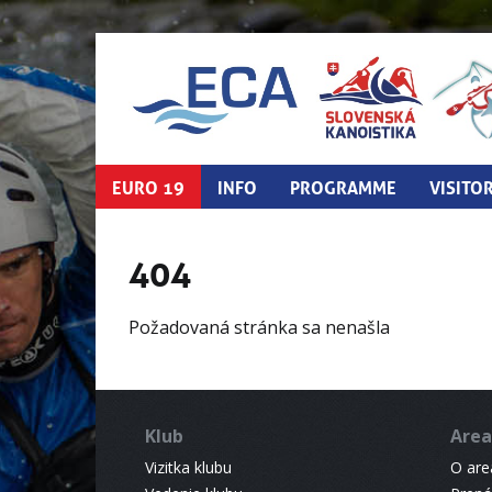
EURO 19
INFO
PROGRAMME
VISITO
404
Požadovaná stránka sa nenašla
Klub
Area
Vizitka klubu
O areá