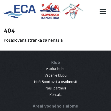
EURO 19
INFO
PROGRAMME
404
VISITORS
Požadovaná stránka sa nenašla
RESULTS
PARTNERS
ACCOMMODATION
Klub
CONTACT
Vizitka klubu
Vedenie klubu
Naši športovci a osobnosti
Naši partneri
Kontakt
Areal vodného slalomu