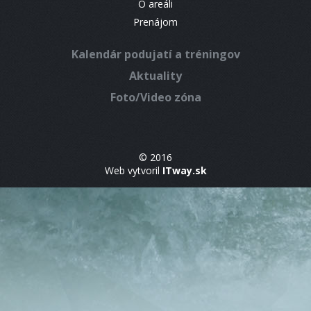
O areáli
Prenájom
Kalendár podujatí a tréningov
Aktuality
Foto/Video zóna
© 2016
Web vytvoril
ITway.sk