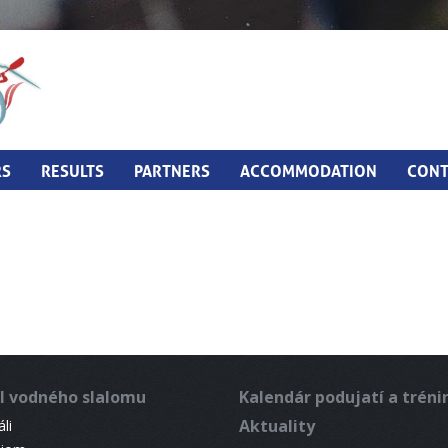
RS
RESULTS
PARTNERS
ACCOMMODATION
CONT
l vodného slalomu
Kalendár podujatí a trén
Aktuality
li