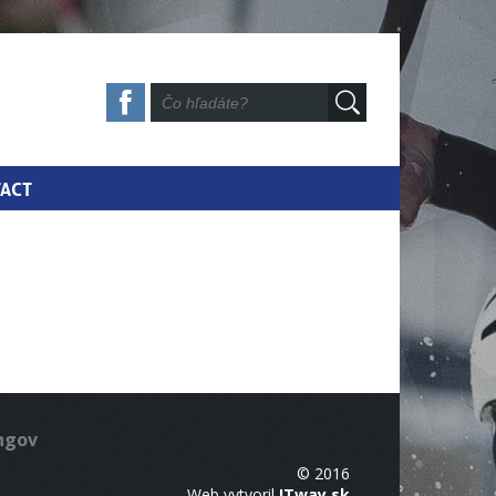
ACT
ingov
© 2016
Web vytvoril
ITway.sk