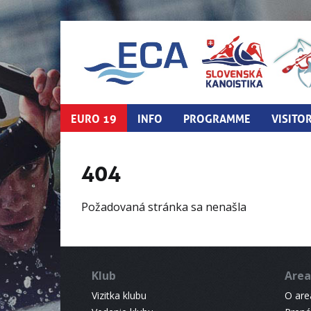
EURO 19
INFO
PROGRAMME
VISITO
404
Požadovaná stránka sa nenašla
Klub
Area
Vizitka klubu
O areá