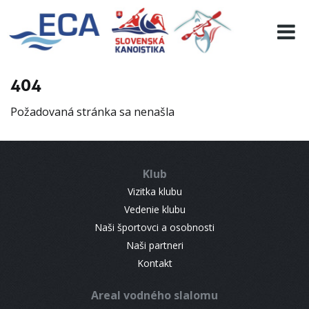
EURO 19
INFO
PROGRAMME
404
VISITORS
Požadovaná stránka sa nenašla
RESULTS
PARTNERS
ACCOMMODATION
Klub
CONTACT
Vizitka klubu
Vedenie klubu
Naši športovci a osobnosti
Naši partneri
Kontakt
Areal vodného slalomu