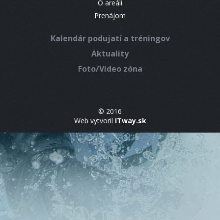
O areáli
Prenájom
Kalendár podujatí a tréningov
Aktuality
Foto/Video zóna
© 2016
Web vytvoril
ITway.sk