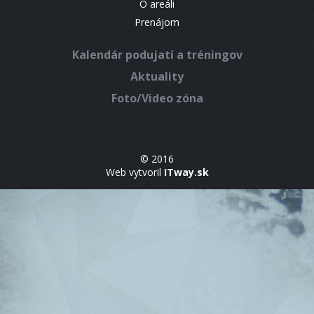
O areáli
Prenájom
Kalendár podujatí a tréningov
Aktuality
Foto/Video zóna
© 2016
Web vytvoril
ITway.sk