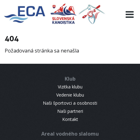
EURO 19
INFO
PROGRAMME
404
VISITORS
Požadovaná stránka sa nenašla
RESULTS
PARTNERS
ACCOMMODATION
Klub
CONTACT
Vizitka klubu
Vedenie klubu
Naši športovci a osobnosti
Naši partneri
Kontakt
Areal vodného slalomu