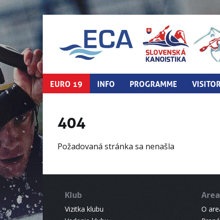
EURO 19
INFO
PROGRAMME
VISITO
404
Požadovaná stránka sa nenašla
Klub
Area
Vizitka klubu
O areá