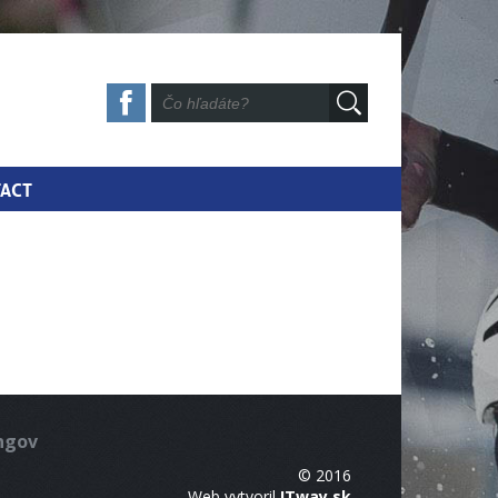
ACT
ingov
© 2016
Web vytvoril
ITway.sk