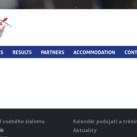
RS
RESULTS
PARTNERS
ACCOMMODATION
CONT
l vodného slalomu
Kalendár podujatí a trén
Aktuality
li