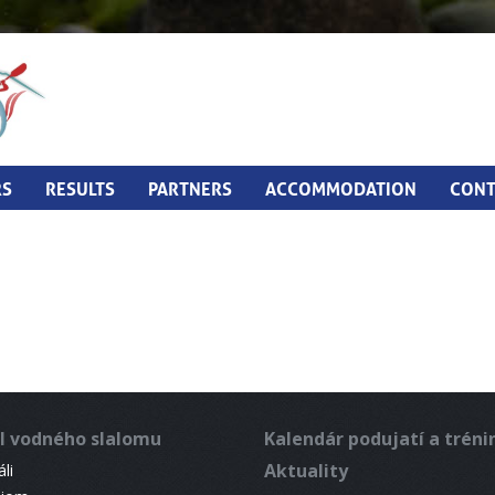
RS
RESULTS
PARTNERS
ACCOMMODATION
CONT
l vodného slalomu
Kalendár podujatí a trén
Aktuality
li