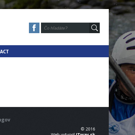
ACT
ingov
© 2016
Web vytvoril
ITway.sk