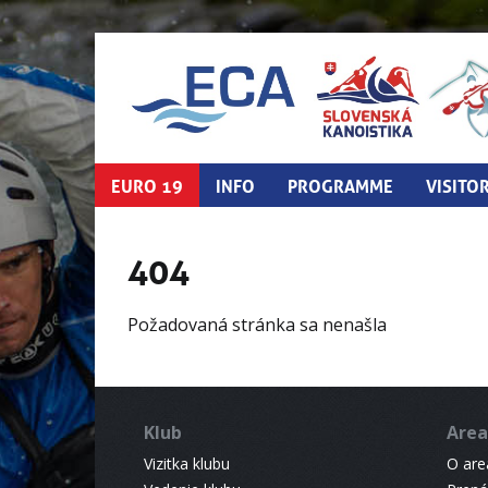
EURO 19
INFO
PROGRAMME
VISITO
404
Požadovaná stránka sa nenašla
Klub
Area
Vizitka klubu
O areá