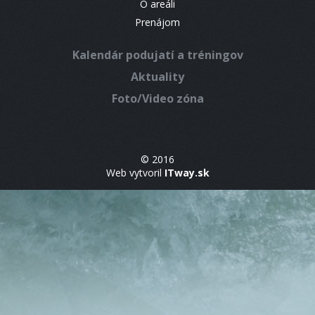
O areáli
Prenájom
Kalendár podujatí a tréningov
Aktuality
Foto/Video zóna
© 2016
Web vytvoril
ITway.sk