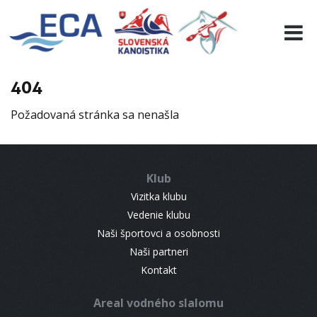
EURO 19
INFO
PROGRAMME
404
VISITORS
Požadovaná stránka sa nenašla
RESULTS
PARTNERS
ACCOMMODATION
Klub
CONTACT
Vizitka klubu
Vedenie klubu
Naši športovci a osobnosti
Naši partneri
Kontakt
Areal vodného slalomu