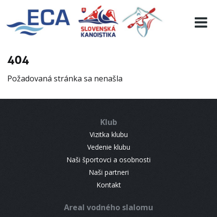
EURO 19
INFO
PROGRAMME
404
VISITORS
Požadovaná stránka sa nenašla
RESULTS
PARTNERS
ACCOMMODATION
Klub
CONTACT
Vizitka klubu
Vedenie klubu
Naši športovci a osobnosti
Naši partneri
Kontakt
Areal vodného slalomu