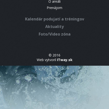
O areáli
Prenájom
Kalendár podujatí a tréningov
Aktuality
Foto/Video zóna
© 2016
Web vytvoril
ITway.sk