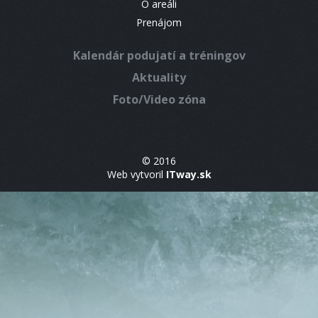
O areáli
Prenájom
Kalendár podujatí a tréningov
Aktuality
Foto/Video zóna
© 2016
Web vytvoril
ITway.sk