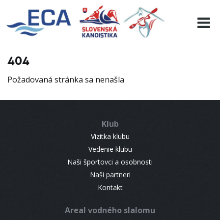
EURO 19
INFO
PROGRAMME
404
VISITORS
Požadovaná stránka sa nenašla
RESULTS
PARTNERS
ACCOMMODATION
Klub
CONTACT
Vizitka klubu
Vedenie klubu
Naši športovci a osobnosti
Naši partneri
Kontakt
Areal vodného slalomu