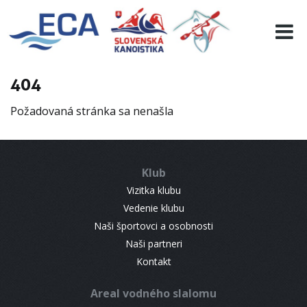
EURO 19
INFO
PROGRAMME
404
VISITORS
Požadovaná stránka sa nenašla
RESULTS
PARTNERS
ACCOMMODATION
Klub
CONTACT
Vizitka klubu
Vedenie klubu
Naši športovci a osobnosti
Naši partneri
Kontakt
Areal vodného slalomu