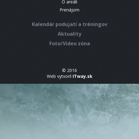
O areáli
Prenájom
Kalendár podujatí a tréningov
Aktuality
Foto/Video zóna
© 2016
Web vytvoril
ITway.sk