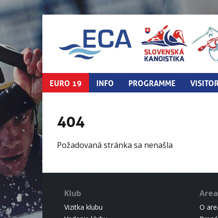
EURO 19
INFO
PROGRAMME
VISITO
404
Požadovaná stránka sa nenašla
Klub
Area
Vizitka klubu
O areá