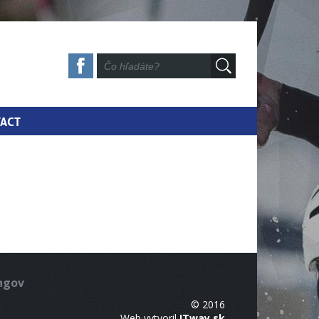
ACT
ingov
© 2016
Web vytvoril
ITway.sk