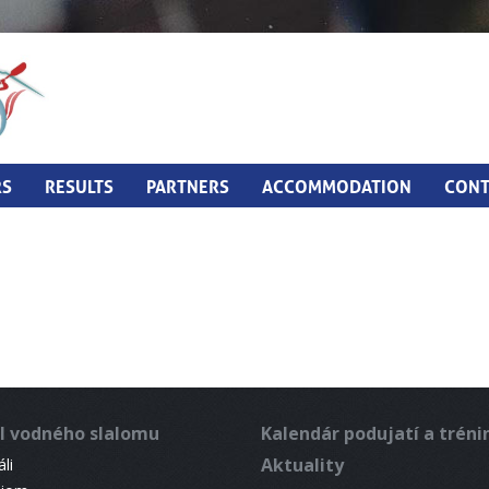
RS
RESULTS
PARTNERS
ACCOMMODATION
CONT
l vodného slalomu
Kalendár podujatí a trén
Aktuality
li