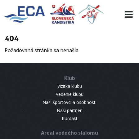
EURO 19
INFO
PROGRAMME
404
VISITORS
Požadovaná stránka sa nenašla
RESULTS
PARTNERS
ACCOMMODATION
Klub
CONTACT
Vizitka klubu
Vedenie klubu
Naši športovci a osobnosti
Naši partneri
Kontakt
Areal vodného slalomu