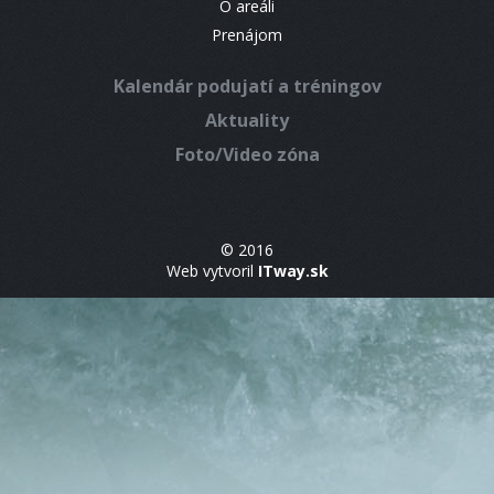
O areáli
Prenájom
Kalendár podujatí a tréningov
Aktuality
Foto/Video zóna
© 2016
Web vytvoril
ITway.sk