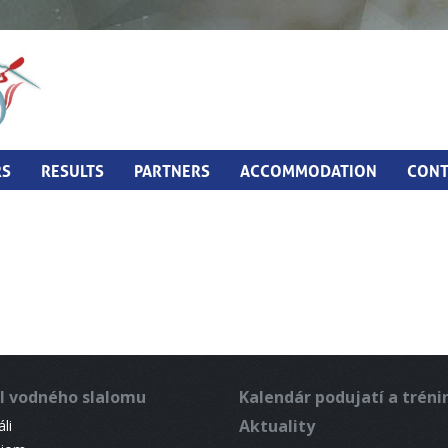
RS
RESULTS
PARTNERS
ACCOMMODATION
CONT
l vodného slalomu
Kalendár podujatí a trén
Aktuality
li