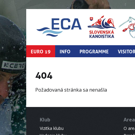
EURO 19
INFO
PROGRAMME
VISITO
404
Požadovaná stránka sa nenašla
Klub
Area
Vizitka klubu
O areá