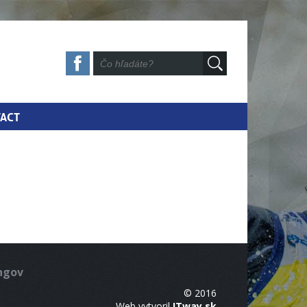
ACT
ingov
© 2016
Web vytvoril
ITway.sk