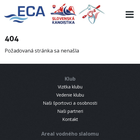
EURO 19
INFO
PROGRAMME
404
VISITORS
Požadovaná stránka sa nenašla
RESULTS
PARTNERS
ACCOMMODATION
Klub
CONTACT
Vizitka klubu
Vedenie klubu
Naši športovci a osobnosti
Naši partneri
Kontakt
Areal vodného slalomu