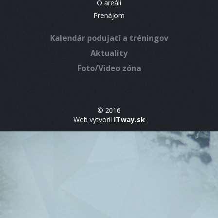
O areáli
Prenájom
Kalendár podujatí a tréningov
Aktuality
Foto/Video zóna
© 2016
Web vytvoril
ITway.sk