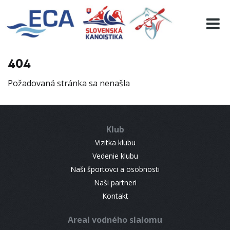
EURO 19
INFO
PROGRAMME
404
VISITORS
Požadovaná stránka sa nenašla
RESULTS
PARTNERS
ACCOMMODATION
Klub
CONTACT
Vizitka klubu
Vedenie klubu
Naši športovci a osobnosti
Naši partneri
Kontakt
Areal vodného slalomu