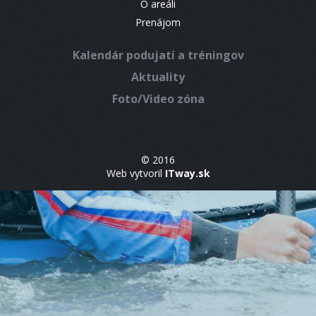
O areáli
Prenájom
Kalendár podujatí a tréningov
Aktuality
Foto/Video zóna
© 2016
Web vytvoril
ITway.sk