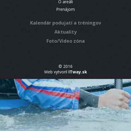
O areáli
Prenájom
Kalendár podujatí a tréningov
Aktuality
Foto/Video zóna
© 2016
Web vytvoril
ITway.sk