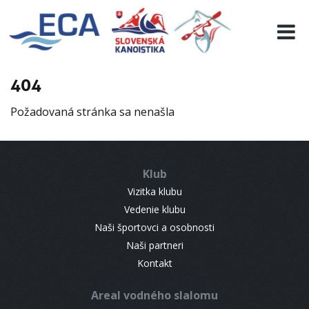
EURO 19
INFO
PROGRAMME
404
VISITORS
Požadovaná stránka sa nenašla
RESULTS
PARTNERS
ACCOMMODATION
Klub
CONTACT
Vizitka klubu
Vedenie klubu
Naši športovci a osobnosti
Naši partneri
Kontakt
Areal vodného slalomu