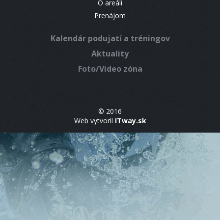
O areáli
Prenájom
Kalendár podujatí a tréningov
Aktuality
Foto/Video zóna
© 2016
Web vytvoril
ITway.sk