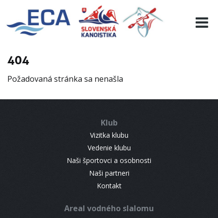
EURO 19
INFO
PROGRAMME
404
VISITORS
Požadovaná stránka sa nenašla
RESULTS
PARTNERS
ACCOMMODATION
Klub
CONTACT
Vizitka klubu
Vedenie klubu
Naši športovci a osobnosti
Naši partneri
Kontakt
Areal vodného slalomu