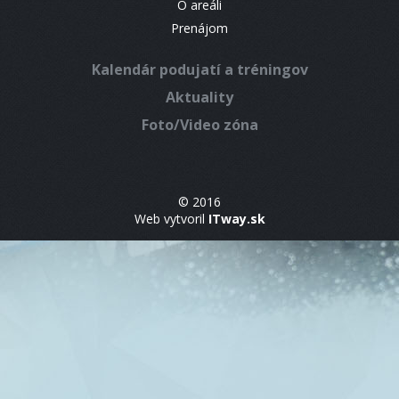
O areáli
Prenájom
Kalendár podujatí a tréningov
Aktuality
Foto/Video zóna
© 2016
Web vytvoril
ITway.sk