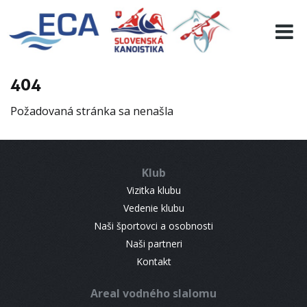
EURO 19
INFO
PROGRAMME
404
VISITORS
Požadovaná stránka sa nenašla
RESULTS
PARTNERS
ACCOMMODATION
Klub
CONTACT
Vizitka klubu
Vedenie klubu
Naši športovci a osobnosti
Naši partneri
Kontakt
Areal vodného slalomu