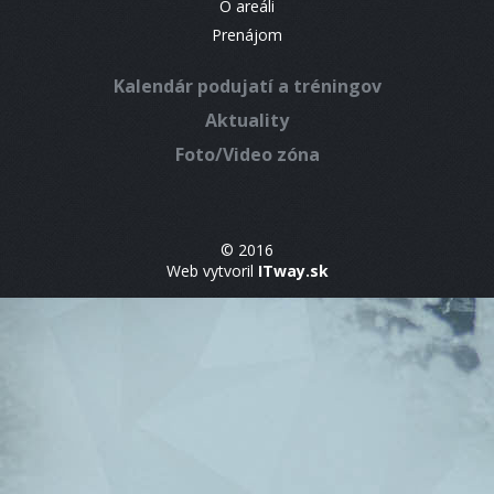
O areáli
Prenájom
Kalendár podujatí a tréningov
Aktuality
Foto/Video zóna
© 2016
Web vytvoril
ITway.sk