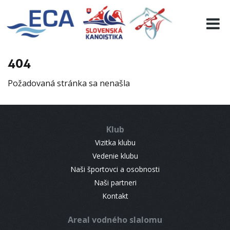
EURO 19
INFO
PROGRAMME
404
VISITORS
Požadovaná stránka sa nenašla
RESULTS
PARTNERS
ACCOMMODATION
Klub
CONTACT
Vizitka klubu
Vedenie klubu
Naši športovci a osobnosti
Naši partneri
Kontakt
Areal vodného slalomu