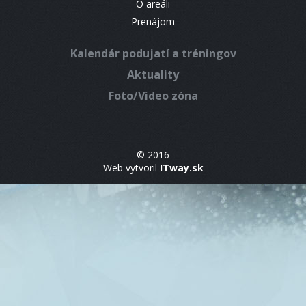
O areáli
Prenájom
Kalendár podujatí a tréningov
Aktuality
Foto/Video zóna
© 2016
Web vytvoril
ITway.sk