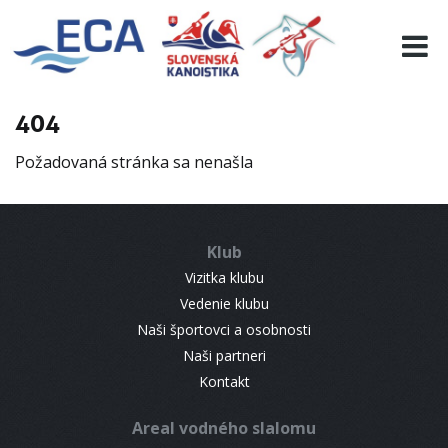
EURO 19
INFO
PROGRAMME
404
VISITORS
Požadovaná stránka sa nenašla
RESULTS
PARTNERS
ACCOMMODATION
Klub
CONTACT
Vizitka klubu
Vedenie klubu
Naši športovci a osobnosti
Naši partneri
Kontakt
Areal vodného slalomu