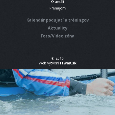
O areáli
Prenájom
Kalendár podujatí a tréningov
Aktuality
Foto/Video zóna
© 2016
Web vytvoril
ITway.sk