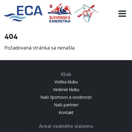
EURO 19
INFO
PROGRAMME
404
VISITORS
Požadovaná stránka sa nenašla
RESULTS
PARTNERS
ACCOMMODATION
Klub
CONTACT
Vizitka klubu
Vedenie klubu
Naši športovci a osobnosti
Naši partneri
Kontakt
Areal vodného slalomu