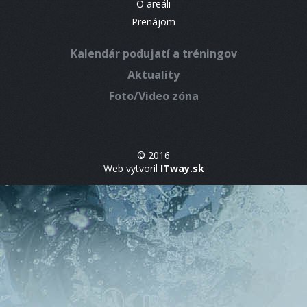
O areáli
Prenájom
Kalendár podujatí a tréningov
Aktuality
Foto/Video zóna
© 2016
Web vytvoril
ITway.sk