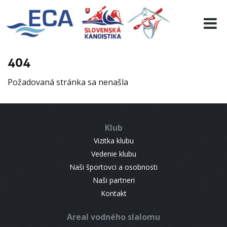
EURO 19
INFO
PROGRAMME
404
VISITORS
Požadovaná stránka sa nenašla
RESULTS
PARTNERS
ACCOMMODATION
Klub
CONTACT
Vizitka klubu
Vedenie klubu
Naši športovci a osobnosti
Naši partneri
Kontakt
Areal vodného slalomu