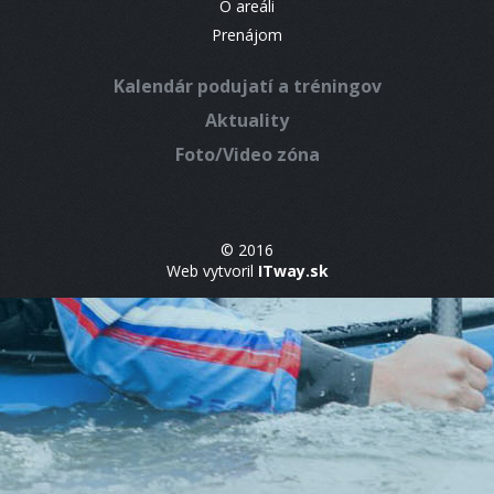
O areáli
Prenájom
Kalendár podujatí a tréningov
Aktuality
Foto/Video zóna
© 2016
Web vytvoril
ITway.sk