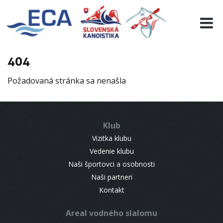
EURO 19
INFO
PROGRAMME
404
VISITORS
Požadovaná stránka sa nenašla
RESULTS
PARTNERS
ACCOMMODATION
Klub
CONTACT
Vizitka klubu
Vedenie klubu
Naši športovci a osobnosti
Naši partneri
Kontakt
Areal vodného slalomu