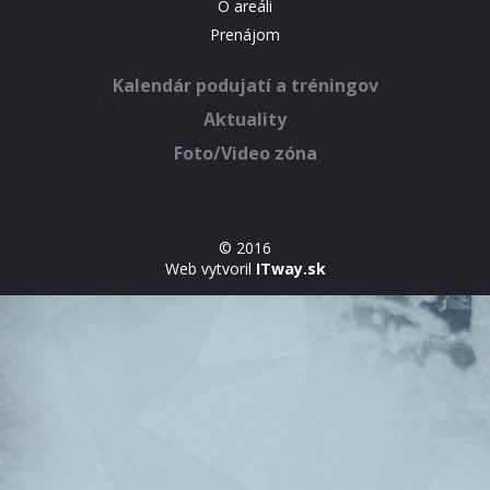
O areáli
Prenájom
Kalendár podujatí a tréningov
Aktuality
Foto/Video zóna
© 2016
Web vytvoril
ITway.sk