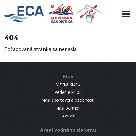
EURO 19
INFO
PROGRAMME
404
VISITORS
Požadovaná stránka sa nenašla
RESULTS
PARTNERS
ACCOMMODATION
Klub
CONTACT
Vizitka klubu
Vedenie klubu
Naši športovci a osobnosti
Naši partneri
Kontakt
Areal vodného slalomu