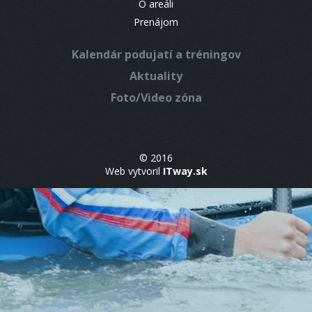
O areáli
Prenájom
Kalendár podujatí a tréningov
Aktuality
Foto/Video zóna
© 2016
Web vytvoril
ITway.sk