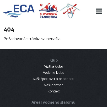
EURO 19
INFO
PROGRAMME
404
VISITORS
Požadovaná stránka sa nenašla
RESULTS
PARTNERS
ACCOMMODATION
Klub
CONTACT
Vizitka klubu
Vedenie klubu
Naši športovci a osobnosti
Naši partneri
Kontakt
Areal vodného slalomu