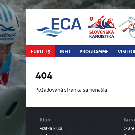
EURO 19
INFO
PROGRAMME
VISITO
404
Požadovaná stránka sa nenašla
Klub
Area
Vizitka klubu
O areá