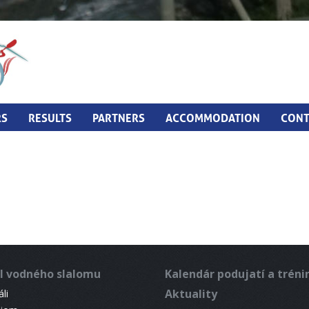
RS
RESULTS
PARTNERS
ACCOMMODATION
CONT
l vodného slalomu
Kalendár podujatí a trén
Aktuality
li