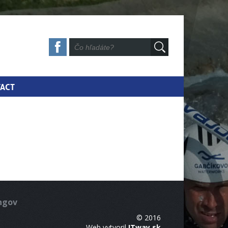
ACT
ingov
© 2016
Web vytvoril
ITway.sk