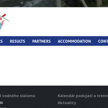
RS
RESULTS
PARTNERS
ACCOMMODATION
CONT
l vodného slalomu
Kalendár podujatí a trén
Aktuality
li