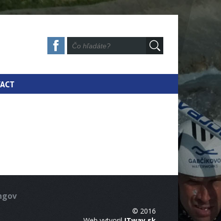
ACT
ingov
© 2016
Web vytvoril
ITway.sk