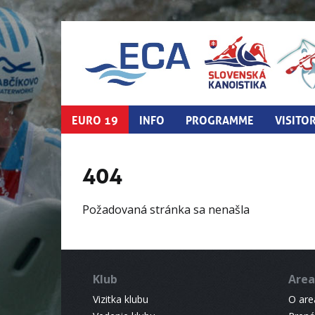
EURO 19
INFO
PROGRAMME
VISITO
404
Požadovaná stránka sa nenašla
Klub
Area
Vizitka klubu
O areá