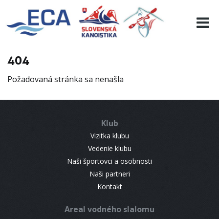
EURO 19
INFO
PROGRAMME
404
VISITORS
Požadovaná stránka sa nenašla
RESULTS
PARTNERS
ACCOMMODATION
Klub
CONTACT
Vizitka klubu
Vedenie klubu
Naši športovci a osobnosti
Naši partneri
Kontakt
Areal vodného slalomu