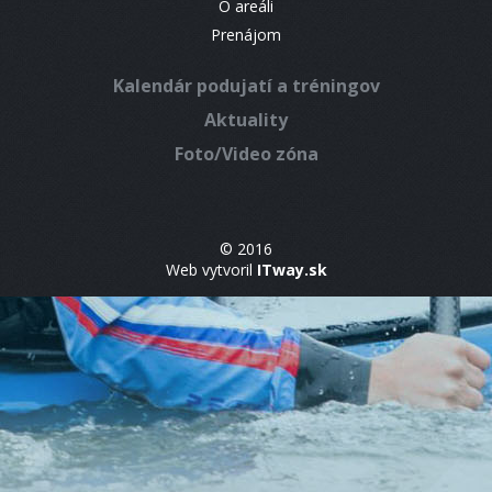
O areáli
Prenájom
Kalendár podujatí a tréningov
Aktuality
Foto/Video zóna
© 2016
Web vytvoril
ITway.sk