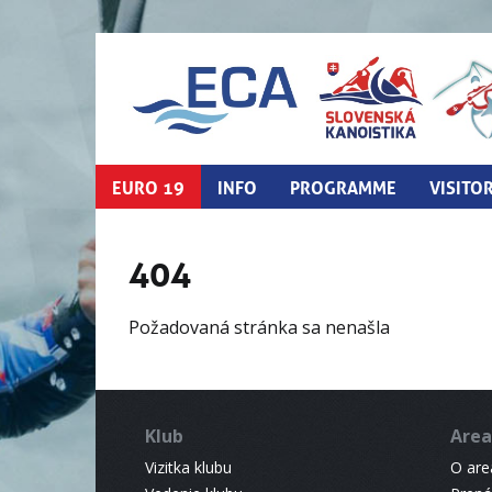
EURO 19
INFO
PROGRAMME
VISITO
404
Požadovaná stránka sa nenašla
Klub
Area
Vizitka klubu
O areá