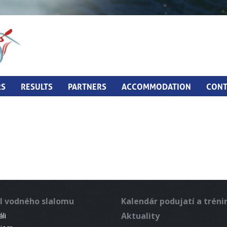
RS
RESULTS
PARTNERS
ACCOMMODATION
CONT
l vodného slalomu
Kalendár podujatí a trén
Aktuality
li