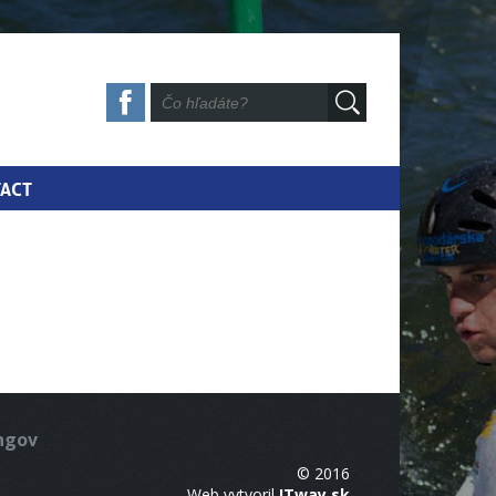
ACT
ingov
© 2016
Web vytvoril
ITway.sk