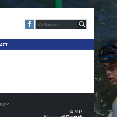
ACT
ingov
© 2016
Web vytvoril
ITway.sk