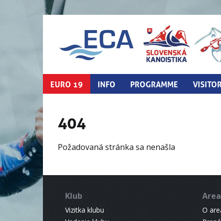
EURO 19
INFO
PROGRAMME
VISITO
404
Požadovaná stránka sa nenašla
Klub
Area
Vizitka klubu
O areá