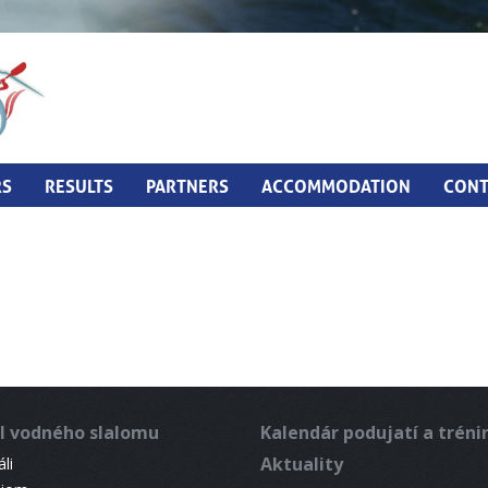
RS
RESULTS
PARTNERS
ACCOMMODATION
CONT
l vodného slalomu
Kalendár podujatí a trén
Aktuality
li