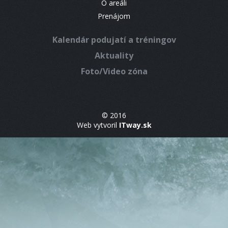
O areáli
Prenájom
Kalendár podujatí a tréningov
Aktuality
Foto/Video zóna
© 2016
Web vytvoril
ITway.sk