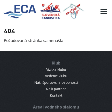
EURO 19
INFO
PROGRAMME
404
VISITORS
Požadovaná stránka sa nenašla
RESULTS
PARTNERS
ACCOMMODATION
Klub
CONTACT
Vizitka klubu
Vedenie klubu
Naši športovci a osobnosti
Naši partneri
Kontakt
Areal vodného slalomu