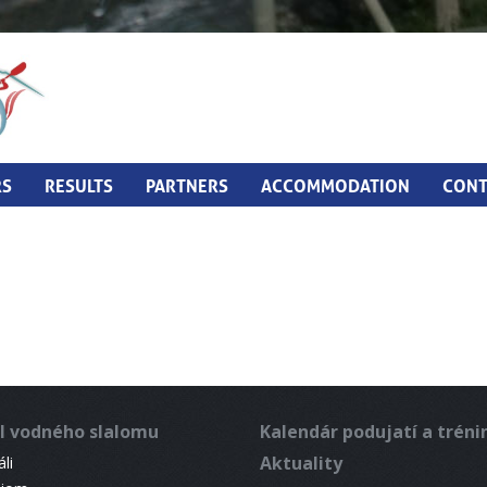
RS
RESULTS
PARTNERS
ACCOMMODATION
CONT
l vodného slalomu
Kalendár podujatí a trén
Aktuality
li