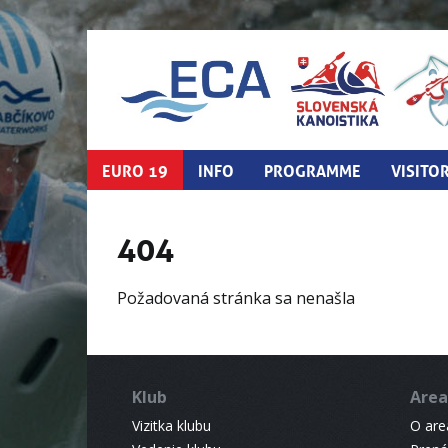
EURO 19
INFO
PROGRAMME
VISITO
404
Požadovaná stránka sa nenašla
Klub
Area
Vizitka klubu
O areá