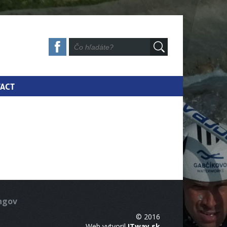
ACT
ingov
© 2016
Web vytvoril
ITway.sk