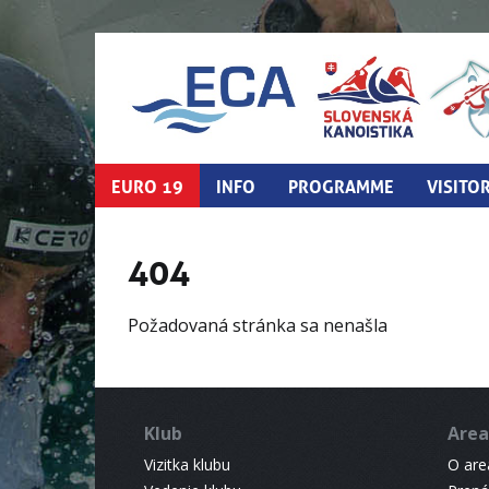
EURO 19
INFO
PROGRAMME
VISITO
404
Požadovaná stránka sa nenašla
Klub
Area
Vizitka klubu
O areá