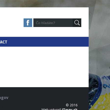
ACT
ingov
© 2016
Web vytvoril
ITway.sk