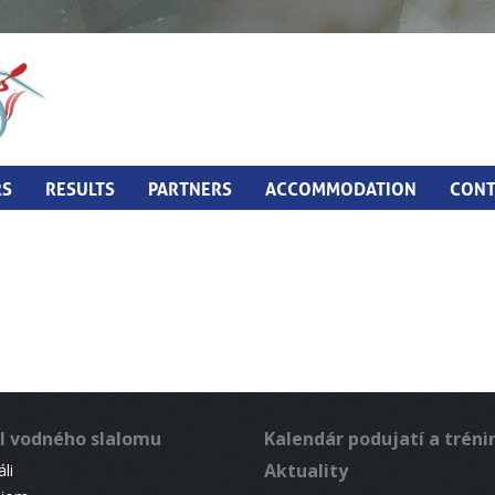
RS
RESULTS
PARTNERS
ACCOMMODATION
CONT
l vodného slalomu
Kalendár podujatí a trén
Aktuality
li