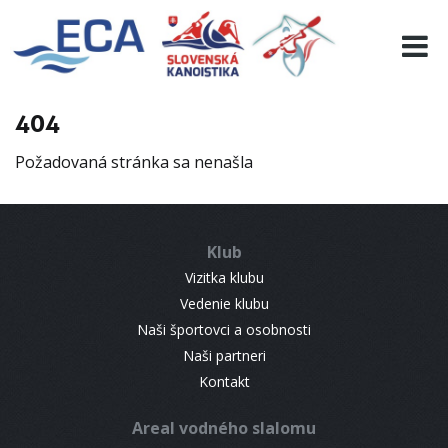
EURO 19
INFO
PROGRAMME
404
VISITORS
Požadovaná stránka sa nenašla
RESULTS
PARTNERS
ACCOMMODATION
Klub
CONTACT
Vizitka klubu
Vedenie klubu
Naši športovci a osobnosti
Naši partneri
Kontakt
Areal vodného slalomu