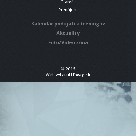
O areáli
Prenájom
Kalendár podujatí a tréningov
Aktuality
Foto/Video zóna
© 2016
Web vytvoril
ITway.sk