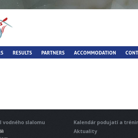
RS
RESULTS
PARTNERS
ACCOMMODATION
CONT
l vodného slalomu
Kalendár podujatí a trén
Aktuality
li