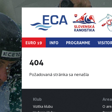
EURO 19
INFO
PROGRAMME
VISITO
404
Požadovaná stránka sa nenašla
Klub
Area
Vizitka klubu
O areá