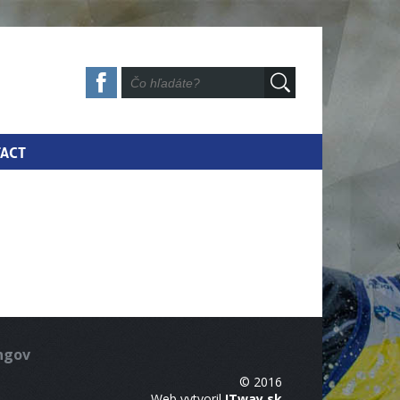
ACT
ingov
© 2016
Web vytvoril
ITway.sk