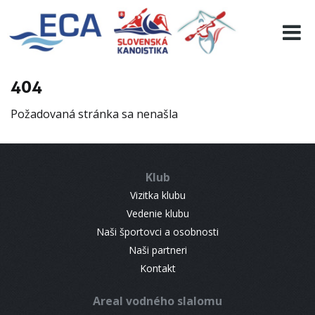
EURO 19
INFO
PROGRAMME
404
VISITORS
Požadovaná stránka sa nenašla
RESULTS
PARTNERS
ACCOMMODATION
Klub
CONTACT
Vizitka klubu
Vedenie klubu
Naši športovci a osobnosti
Naši partneri
Kontakt
Areal vodného slalomu