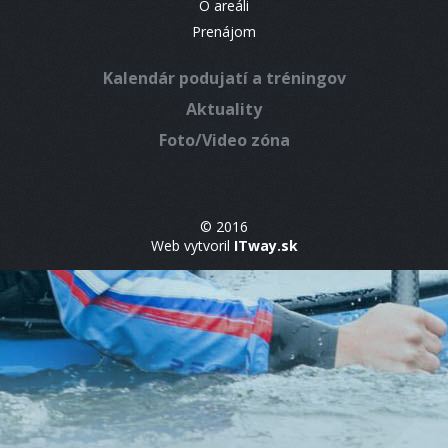
O areáli
Prenájom
Kalendár podujatí a tréningov
Aktuality
Foto/Video zóna
© 2016
Web vytvoril
ITway.sk