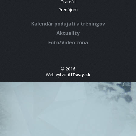
O areáli
Prenájom
Kalendár podujatí a tréningov
Aktuality
Foto/Video zóna
© 2016
Web vytvoril
ITway.sk