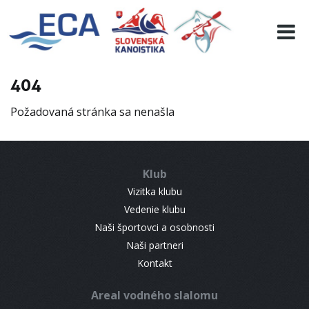
EURO 19
INFO
PROGRAMME
404
VISITORS
Požadovaná stránka sa nenašla
RESULTS
PARTNERS
ACCOMMODATION
Klub
CONTACT
Vizitka klubu
Vedenie klubu
Naši športovci a osobnosti
Naši partneri
Kontakt
Areal vodného slalomu