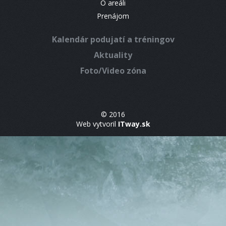
O areáli
Prenájom
Kalendár podujatí a tréningov
Aktuality
Foto/Video zóna
© 2016
Web vytvoril
ITway.sk