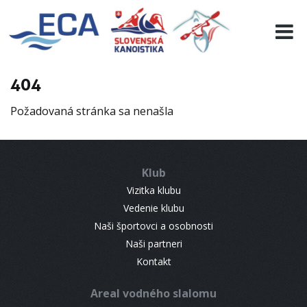
EURO 19
INFO
PROGRAMME
404
VISITORS
Požadovaná stránka sa nenašla
RESULTS
PARTNERS
ACCOMMODATION
Klub
CONTACT
Vizitka klubu
Vedenie klubu
Naši športovci a osobnosti
Naši partneri
Kontakt
Areal vodného slalomu