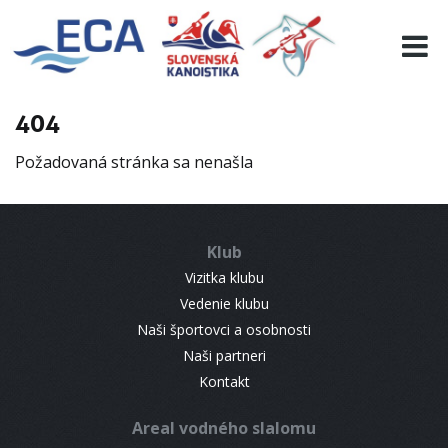
EURO 19
INFO
PROGRAMME
404
VISITORS
Požadovaná stránka sa nenašla
RESULTS
PARTNERS
ACCOMMODATION
Klub
CONTACT
Vizitka klubu
Vedenie klubu
Naši športovci a osobnosti
Naši partneri
Kontakt
Areal vodného slalomu