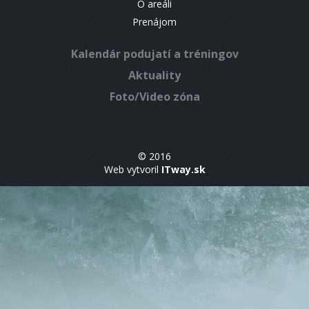
O areáli
Prenájom
Kalendár podujatí a tréningov
Aktuality
Foto/Video zóna
© 2016
Web vytvoril
ITway.sk