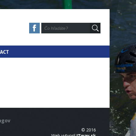
ACT
ingov
© 2016
Web vytvoril
ITway.sk