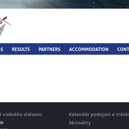
RS
RESULTS
PARTNERS
ACCOMMODATION
CONT
l vodného slalomu
Kalendár podujatí a trén
Aktuality
li