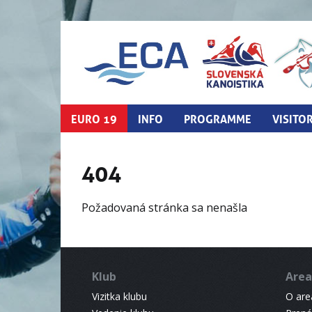
EURO 19
INFO
PROGRAMME
VISITO
404
Požadovaná stránka sa nenašla
Klub
Area
Vizitka klubu
O areá