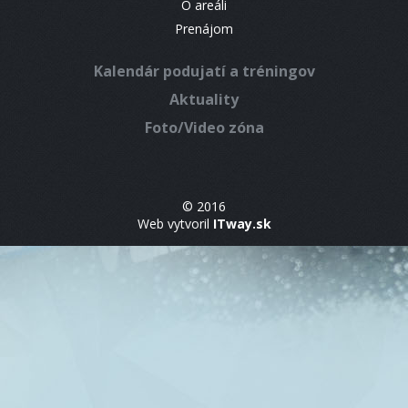
O areáli
Prenájom
Kalendár podujatí a tréningov
Aktuality
Foto/Video zóna
© 2016
Web vytvoril
ITway.sk