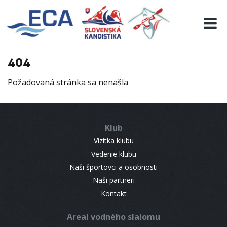
EURO 19
INFO
PROGRAMME
404
VISITORS
Požadovaná stránka sa nenašla
RESULTS
PARTNERS
ACCOMMODATION
Klub
CONTACT
Vizitka klubu
Vedenie klubu
Naši športovci a osobnosti
Naši partneri
Kontakt
Areal vodného slalomu