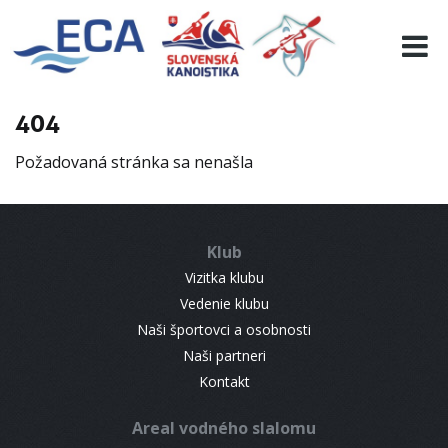
EURO 19
INFO
PROGRAMME
404
VISITORS
Požadovaná stránka sa nenašla
RESULTS
PARTNERS
ACCOMMODATION
Klub
CONTACT
Vizitka klubu
Vedenie klubu
Naši športovci a osobnosti
Naši partneri
Kontakt
Areal vodného slalomu