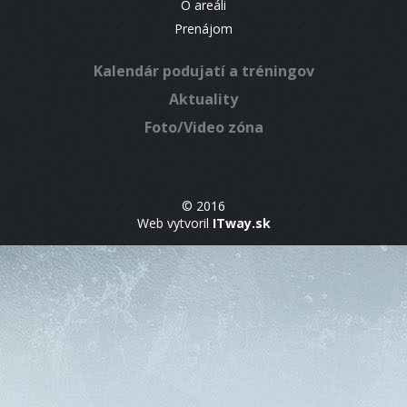
O areáli
Prenájom
Kalendár podujatí a tréningov
Aktuality
Foto/Video zóna
© 2016
Web vytvoril
ITway.sk